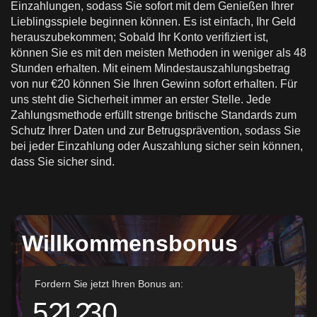
Einzahlungen, sodass Sie sofort mit dem Genießen Ihrer
Lieblingsspiele beginnen können. Es ist einfach, Ihr Geld
herauszubekommen; Sobald Ihr Konto verifiziert ist,
können Sie es mit den meisten Methoden in weniger als 48
Stunden erhalten. Mit einem Mindestauszahlungsbetrag
von nur €20 können Sie Ihren Gewinn sofort erhalten. Für
uns steht die Sicherheit immer an erster Stelle. Jede
Zahlungsmethode erfüllt strenge britische Standards zum
Schutz Ihrer Daten und zur Betrugsprävention, sodass Sie
bei jeder Einzahlung oder Auszahlung sicher sein können,
dass Sie sicher sind.
Willkommensbonus
Fordern Sie jetzt Ihren Bonus an:
52
12
29