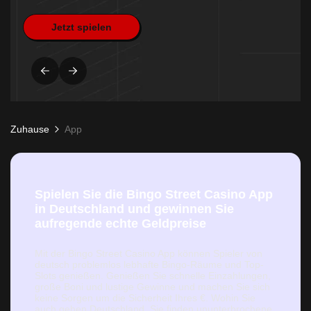
Jetzt spielen
Zuhause
App
Spielen Sie die Bingo Street Casino App
in Deutschland und gewinnen Sie
aufregende echte Geldpreise
Mit der Bingo Street Casino App können Spieler von
deutsch problemlos lebhafte Bingo-Räume und Top-
Slots genießen. Genießen Sie schnelle Einzahlungen,
große Boni und lustige Gewinne und machen Sie sich
keine Sorgen um die Sicherheit Ihres €. Wohin Sie
auch gehen Deutschland, Sie finden ununterbrochene