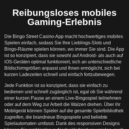
Reibungsloses mobiles
Gaming-Erlebnis
Die Bingo Street Casino-App macht hochwertiges mobiles
Spielen einfach, sodass Sie Ihre Lieblings-Slots und
Bingo-Räume spielen können, wo immer Sie sind. Die App
ist so konzipiert, dass sie sowohl auf Android- als auch auf
iOS-Geräten optimal funktioniert, sich an unterschiedliche
Bildschirmgrößen anpasst und Ihnen ermöglicht, sich bei
kurzen Ladezeiten schnell und einfach fortzubewegen.
Jede Funktion ist so konzipiert, dass sie einfach zu
bedienen und schnell zugänglich ist, egal ob Sie während
einer kurzen Pause an einem Live-Bingospiel teilnehmen
oder auf dem Weg zur Arbeit die Walzen drehen. Über ihr
Mobilgerät können Spieler auf die gesamte Spielbibliothek
zugreifen, die brandneue Bingospiele und beliebte
Spielautomaten umfasst. Dank des responsiven Designs