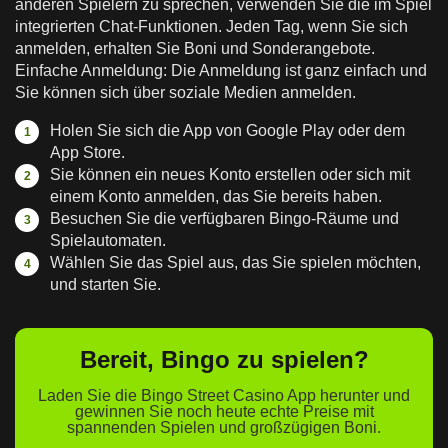
anderen Spielern zu sprechen, verwenden Sie die im Spiel
integrierten Chat-Funktionen. Jeden Tag, wenn Sie sich
anmelden, erhalten Sie Boni und Sonderangebote.
Einfache Anmeldung: Die Anmeldung ist ganz einfach und
Sie können sich über soziale Medien anmelden.
Holen Sie sich die App von Google Play oder dem
App Store.
Sie können ein neues Konto erstellen oder sich mit
einem Konto anmelden, das Sie bereits haben.
Besuchen Sie die verfügbaren Bingo-Räume und
Spielautomaten.
Wählen Sie das Spiel aus, das Sie spielen möchten,
und starten Sie.
Bereit, Bingo zu spielen?
Laden Sie die Bingo Street Casino App herunter und
gewinnen Sie noch heute echte Preise mit
spannenden Spielen und großzügigen Boni.