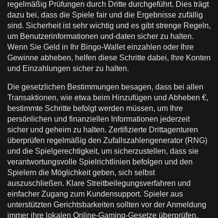
regelmäßig Prüfungen durch Dritte durchgeführt. Dies trägt
dazu bei, dass die Spiele fair und die Ergebnisse zufällig
sind. Sicherheit ist sehr wichtig und es gibt strenge Regeln,
um Benutzerinformationen und-daten sicher zu halten.
Wenn Sie Geld in Ihr Bingo-Wallet einzahlen oder Ihre
Gewinne abheben, helfen diese Schritte dabei, Ihre Konten
und Einzahlungen sicher zu halten.
Die gesetzlichen Bestimmungen besagen, dass bei allen
Transaktionen, wie etwa beim Hinzufügen und Abheben €,
bestimmte Schritte befolgt werden müssen, um Ihre
persönlichen und finanziellen Informationen jederzeit
sicher und geheim zu halten. Zertifizierte Drittagenturen
überprüfen regelmäßig den Zufallszahlengenerator (RNG)
und die Spielgerechtigkeit, um sicherzustellen, dass sie
verantwortungsvolle Spielrichtlinien befolgen und den
Spielern die Möglichkeit geben, sich selbst
auszuschließen. Klare Streitbeilegungsverfahren und
einfacher Zugang zum Kundensupport. Spieler aus
unterstützten Gerichtsbarkeiten sollten vor der Anmeldung
immer ihre lokalen Online-Gaming-Gesetze überprüfen.