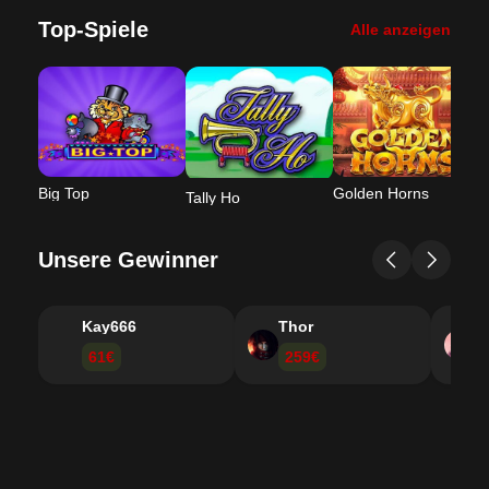
Lizenzierung und Fairplay für die Bingo Street
Top-Spiele
Alle anzeigen
Übersicht über die Bingo Street Casino App
Preise
Big Top
Golden Horns
Karaoke Party
F
Unsere Gewinner
Kay666
Thor
H
61€
259€