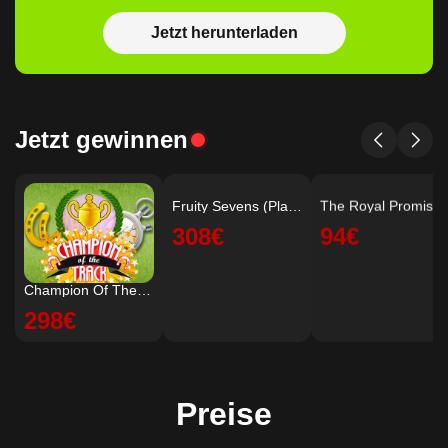
Jetzt herunterladen
Jetzt gewinnen
Fruity Sevens (Platipus)
Champion Of The Track
The Royal Promise
308€
298€
94€
Preise